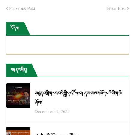
Previous Post
Next Post
ངོ་དེབ།
བརྙན་འཕྲིན།
མཐུན་འགྲིག་དང་བདེ་སྐྱིད་འཚོལ་བ། ནམ་མཁར་ཡོད་པའི་མིག་ཆེ་
ཤོས།
December 19, 2021