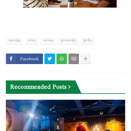
གསར་འཕྲིན།
པར་རིས།
ལས་འཆར།
སྤེལ་གསར་ཤོས།
སློབ་ཁྲིད།
Facebook
Recommended Posts