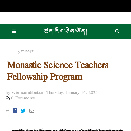
Home
གསར་འཕྲིན།
Monastic Science Teachers
Fellowship Program
by
scienceintibetan
-
Thursday, January 16, 2025
0 Comments