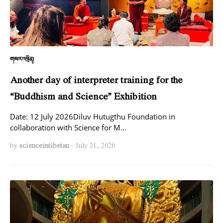
གསར་འཕྲིན།
Another day of interpreter training for the
“Buddhism and Science” Exhibition
Date: 12 July 2026Diluv Hutugthu Foundation in
collaboration with Science for M…
by
scienceintibetan
-
July 21, 2026