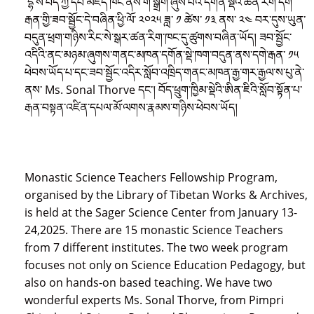
དྷ་ས་བོད་ཀྱི་དཔེ་མཛོད་ཁང་ནས་གོ་སྒྲིག་ཞུས་པའི་དགོན་སྡེའི་ཚན་རིག་དགེ་
རྒན་གྱི་ཟབ་སྦྱོང་དེ་བཞིན་ཕྱི་ལོ་ ༢༠༢༥ ཟླ་ ༡ ཚེས་ ༡༣ ནས་ ༢༤ བར་དུས་ཡུན་
བདུན་ཕྲག་གཉིས་རིང་སེ་སྒར་ཚན་རིག་ཁང་དུ་ཚུགས་བཞིན་ཡོད། ཟབ་སྦྱོང་
འདིའི་ནང་མཉམ་ཞུགས་གནང་མཁན་དགོན་སྡེ་ཁག་བདུན་ནས་དགེ་རྒན་ ༡༥
ཕེབས་ཡོད་པ་དང་ཟབ་སྦྱོང་འདིར་སློབ་འཁྲིད་གནང་མཁན་རྒྱ་གར་རྒྱལ་ས་པུ་ནེ་
ནས་ Ms. Sonal Thorve དང་། བོད་ཕྲུག་ཁྱིམ་སྡེའི་ཨིན་ཇིའི་སློབ་སྟོན་པ་
རྒན་བསྟན་འཛིན་དཔལ་མོ་ལགས་རྣམས་གཉིས་ཕེབས་ཡོད།
Monastic Science Teachers Fellowship Program,
organised by the Library of Tibetan Works & Archives,
is held at the Sager Science Center from January 13-
24,2025. There are 15 monastic Science Teachers
from 7 different institutes. The two week program
focuses not only on Science Education Pedagogy, but
also on hands-on based teaching. We have two
wonderful experts Ms. Sonal Thorve, from Pimpri