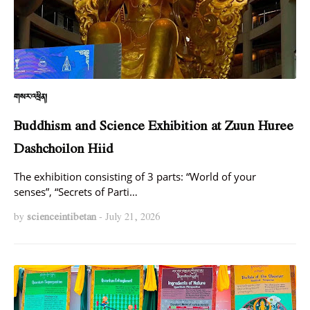
གསར་འཕྲིན།
Buddhism and Science Exhibition at Zuun Huree
Dashchoilon Hiid
The exhibition consisting of 3 parts: “World of your
senses”, “Secrets of Parti…
by
scienceintibetan
-
July 21, 2026