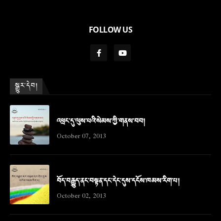
FOLLOW US
སྒྱུར་དེབ།
འཕྲང་དུ་ལུས་པའི་སེམས་ཀྱི་གནས་བབ།
October 07, 2013
བོད་བརྒྱུད་ནང་བསྟན་དང་དེང་དུས་དངོས་ཁམས་རིག་པ།
October 02, 2013