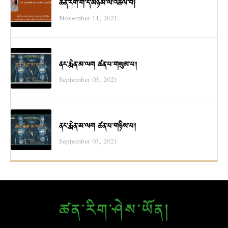
ཚན་རིག་གི་དོ་མཉམ་ལ་འཚོལ་བ།
November 11, 2021
ནང་རྨེན་མ་ལག ཚན་པ་གསུམ་པ།
September 03, 2021
ནང་རྨེན་མ་ལག ཚན་པ་གཉིས་པ།
September 03, 2021