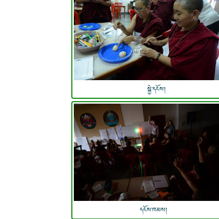
སྐྱེ་དངོས།
དངོས་ཁམས།