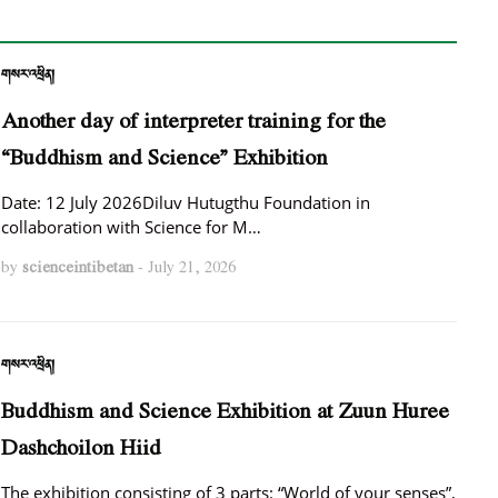
གསར་འཕྲིན།
Another day of interpreter training for the
“Buddhism and Science” Exhibition
Date: 12 July 2026Diluv Hutugthu Foundation in
collaboration with Science for M…
by
scienceintibetan
-
July 21, 2026
གསར་འཕྲིན།
Buddhism and Science Exhibition at Zuun Huree
Dashchoilon Hiid
The exhibition consisting of 3 parts: “World of your senses”,