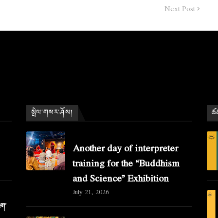
Next Post
སྤེལ་གསར་ཤོས།
ཚན
Another day of interpreter
training for the “Buddhism
and Science” Exhibition
July 21, 2026
ིག་