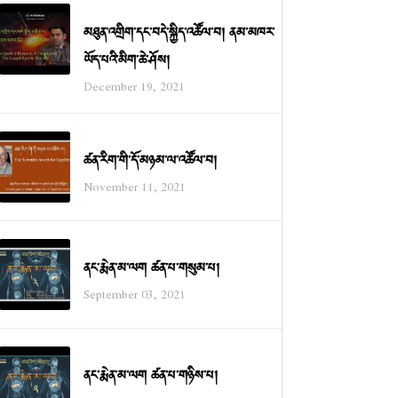
མཐུན་འགྲིག་དང་བདེ་སྐྱིད་འཚོལ་བ། ནམ་མཁར་
ཡོད་པའི་མིག་ཆེ་ཤོས།
December 19, 2021
ཚན་རིག་གི་དོ་མཉམ་ལ་འཚོལ་བ།
November 11, 2021
ནང་རྨེན་མ་ལག ཚན་པ་གསུམ་པ།
September 03, 2021
ནང་རྨེན་མ་ལག ཚན་པ་གཉིས་པ།