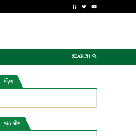
SEARCH
ངོ་དེབ།
བརྙན་འཕྲིན།