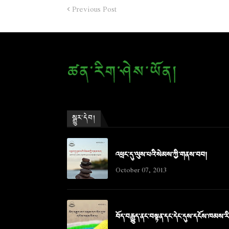
Previous Post
སྒྱུར་དེབ།
འཕྲང་དུ་ལུས་པའི་སེམས་ཀྱི་གནས་བབ།
October 07, 2013
བོད་བརྒྱུད་ནང་བསྟན་དང་དེང་དུས་དངོས་ཁམས་ར