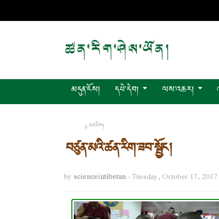
མདུན་ངོས།
དཔེ་དེབ།
ལས་འཆར།
Home
པར་རིས།
བཙུན་མའི་ཚན་རིག་ཟབ་སྦྱོང།
by
scienceintibetan
-
Tuesday, October 17, 2017