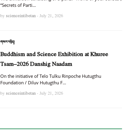
“Secrets of Parti…
by
scienceintibetan
-
July 21, 2026
གསར་འཕྲིན།
Buddhism and Science Exhibition at Khuree
Tsam–2026 Danshig Naadam
On the initiative of Telo Tulku Rinpoche Hutugthu
Foundation / Diluv Hutugthu F…
by
scienceintibetan
-
July 21, 2026