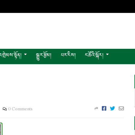
འགྲེམས་སྟོན།
སྒྱུར་རྩོམ།
པར་རིས།
ང་ཚོའི་སྐོར།
0 Comments