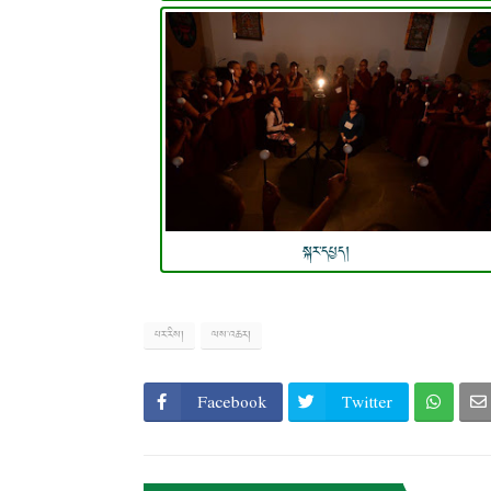
སྐར་དཔྱད།
པར་རིས།
ལས་འཆར།
Facebook
Twitter