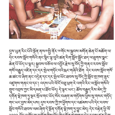
དུས་ཡུན་རིང་པོའི་སྔོན་ནསྋསྤྱི་ནོར་ྋགོང་ས་སྐྱབས་མགོན་ཆེན་པོ་མཆོག་ལ་
དེང་རབས་སློབ་གསོའི་ནང་སྙིང་ལྟ་བུའི་ཚན་རིག་སློབ་སྦྱོང་ཐད་ལ་ཐུགས་སྣང་
ཆེན་པོ་ཡོད་པ་ལྟར། སྐྱབས་བཅོལ་ལ་འབྱོར་རྗེས་སུ་བོད་ཀྱི་གནའ་རབས་སློབ་
གསོ་བརྒྱུད་འཛིན་དང་དར་སྤེལ་གཏོང་བའི་རྨང་གཞིའི་ཐོག དེང་རབས་སློབ་གསོ་
ཆ་ཚང་བ་ཞིག་ནང་འདྲེན་དང་དར་སྤེལ་ཡོང་ཐབས་སུ་བོད་ཀྱི་སློབ་གྲ་ཁག་ཟུར་
འཛུགས་གནང་བ་དང༌། འདས་པའི་ལོ་ངོ་བཅུ་ཕྲག་རེ་འགའི་རིང་ལ་སློབ་གསོའི་
གྲུབ་འབྲས་ཀྱང་མི་དམན་པ་ཐོབ་ཡོད། དེ་ལྟར་ཡང༌། ཆོས་བརྒྱུད་རིས་མེད་ཀྱི་
དགོན་སྡེ་ཁག་ཏུ་སྔར་སྲོལ་གང་ཡོད་སོར་བཞག་མ་གཏོགས་ཕྱིས་སུ་གསར་གཏོད་
གང་ཡང་བྱས་མེད་པས། དུས་རབས་ཀྱི་ཁ་ཕྱོགས་དང་འཚམས་པའི་དེང་རབས་
སློབ་གསོའི་ཐབས་ལམ་ཞིག་དེ་སྔོན་དགོན་སྡེ་ཁག་ཏུ་བྱུང་མེད། དེར་བརྟེན་ཕྱི་ལོ་