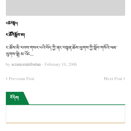
ང་ཚོའི་སྐོར།
ང་ཚོའི་སློབ་མ།
ང་ཚོས་མི་རབས་གསར་པའི་བོད་ཀྱི་ནང་བསྟན་ཆོས་ལུགས་ཀྱི་སློབ་གསོའི་ལམ་
ལུགས་སྟེ། མ་འོང…
by
scienceintibetan
-
February 10, 2006
Previous Post
Next Post
ངོ་དེབ།