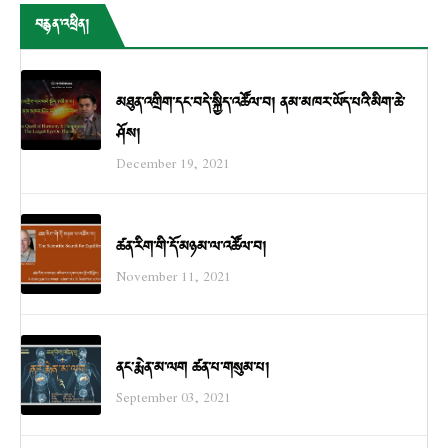
བརྙན་འཕྲིན།
མཐུན་འགྲིག་དང་བདེ་སྐྱིད་འཚོལ་བ། ནམ་མཁར་ཡོད་པའི་མིག་ཆེ་
ཤོས།
December 19, 2021
ཚན་རིག་གི་དོ་མཉམ་ལ་འཚོལ་བ།
November 11, 2021
ནང་རྨེན་མ་ལག ཚན་པ་གསུམ་པ།
September 03, 2021