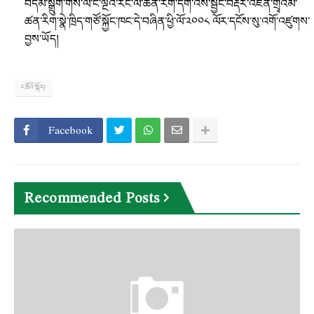
བདམ་སྒྲུག་གིས་ལོ་ངོ་ལྔའི་རིང་ལ་ཚན་རིག་དགེ་འོས་སྦྱོང་བརྡར་འཛིན་གྲྭའམ་
ཚན་རིག་སྣེ་ཁྲིད་གཙོ་སྐྱོང་ཁང་དེ་བཞིན་ཕྱི་ལོ་༢༠༠༨ ལོར་དངོས་སུ་འགོ་འཛུགས་
བྱས་ཡོད།
ང་ཚོའི་སྐོར།
Facebook
Recommended Posts