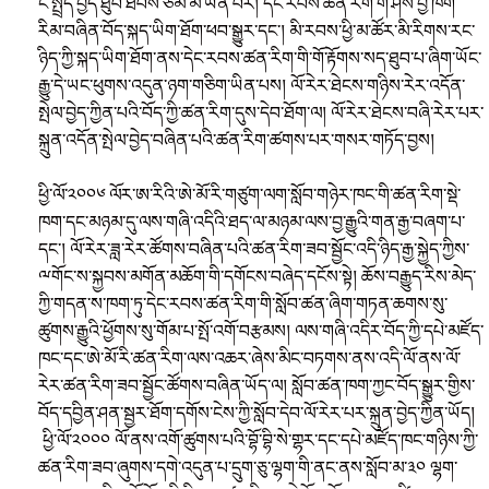
ངོ་སྤྲོད་བྱེད་ཐུབ་ཐབས་ཙམ་མ་ཡིན་པར། དེང་རབས་ཚན་རིག་གི་ཤེས་བྱ་ཁག་
རིམ་བཞིན་བོད་སྐད་ཡིག་ཐོག་ཕབ་སྒྱུར་དང༌། མི་རབས་ཕྱི་མ་ཚོར་མི་རིགས་རང་
ཉིད་ཀྱི་སྐད་ཡིག་ཐོག་ནས་དེང་རབས་ཚན་རིག་གི་གོ་རྟོགས་སད་ཐུབ་པ་ཞིག་ཡོང་
རྒྱུ་དེ་ཡང་ཕུགས་འདུན་ཉག་གཅིག་ཡིན་པས། ལོ་རེར་ཐེངས་གཉིས་རེར་འདོན་
སྤེལ་བྱེད་ཀྱིན་པའི་བོད་ཀྱི་ཚན་རིག་དུས་དེབ་ཐོག་ལ། ལོ་རེར་ཐེངས་བཞི་རེར་པར་
སྐྲུན་འདོན་སྤེལ་བྱེད་བཞིན་པའི་ཚན་རིག་ཚགས་པར་གསར་གཏོད་བྱས།
ཕྱི་ལོ་༢༠༠༦ ལོར་ཨ་རིའི་ཨེ་མོ་རི་གཙུག་ལག་སློབ་གཉེར་ཁང་གི་ཚན་རིག་སྡེ་
ཁག་དང་མཉམ་དུ་ལས་གཞི་འདིའི་ཐད་ལ་མཉམ་ལས་བྱ་རྒྱུའི་གན་རྒྱ་བཞག་པ་
དང༌། ལོ་རེར་ཟླ་རེར་ཚོགས་བཞིན་པའི་ཚན་རིག་ཟབ་སྦྱོང་འདི་ཉིད་རྒྱ་སྐྱེད་ཀྱིས་
ྋགོང་ས་སྐྱབས་མགོན་མཆོག་གི་དགོངས་བཞེད་དངོས་སྟེ། ཆོས་བརྒྱུད་རིས་མེད་
ཀྱི་གདན་ས་ཁག་ཏུ་དེང་རབས་ཚན་རིག་གི་སློབ་ཚན་ཞིག་གཏན་ཆགས་སུ་
ཚུགས་རྒྱུའི་ཕྱོགས་སུ་གོམ་པ་སྤོ་འགོ་བརྩམས། ལས་གཞི་འདིར་བོད་ཀྱི་དཔེ་མཛོད་
ཁང་དང་ཨེ་མོ་རི་ཚན་རིག་ལས་འཆར་ཞེས་མིང་བཏགས་ནས་འདི་ལོ་ནས་ལོ་
རེར་ཚན་རིག་ཟབ་སྦྱོང་ཚོགས་བཞིན་ཡོད་ལ། སློབ་ཚན་ཁག་ཀྱང་བོད་སྒྱུར་གྱིས་
བོད་དབྱིན་ཤན་སྦྱར་ཐོག་དགོས་ངེས་ཀྱི་སློབ་དེབ་ལོ་རེར་པར་སྐྲུན་བྱེད་ཀྱིན་ཡོད།
ཕྱི་ལོ་༢༠༠༠ ལོ་ནས་འགོ་ཚུགས་པའི་བྷོ་བྷི་སེ་གྷར་དང་དཔེ་མཛོད་ཁང་གཉིས་ཀྱི་
ཚན་རིག་ཟབ་ཞུགས་དགེ་འདུན་པ་དྲུག་ཅུ་ལྷག་གི་ནང་ནས་སློབ་མ་༣༠ ལྷག་