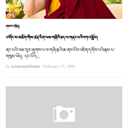
གསར་འཕྲིན།
༧གོང་ས་མཆོག་གིས་ཚན་རིག་ལས་གཞིའི་ཐད་ལ་གནང་པའི་བཀའ་སློབ།
ནང་པའི་ལམ་བུར་ཞུགས་པ་ལ་གཞི་རྩའི་ཆ་ནས་ངོས་འཛིན་དགོས་པའི་རྣམ་པ་
གསུམ་ཡོད། དང་པོ་ད…
by
scienceintibetan
-
February 10, 2008