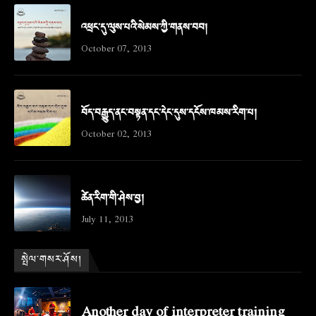
འཕྲང་དུ་ལུས་པའི་སེམས་ཀྱི་གནས་བབ།
October 07, 2013
བོད་བརྒྱུད་ནང་བསྟན་དང་དེང་དུས་དངོས་ཁམས་རིག་པ།
October 02, 2013
ཚེན་རིག་གི་ཤེས་བྱ།
July 11, 2013
སྤེལ་གསར་ཤོས།
Another day of interpreter training