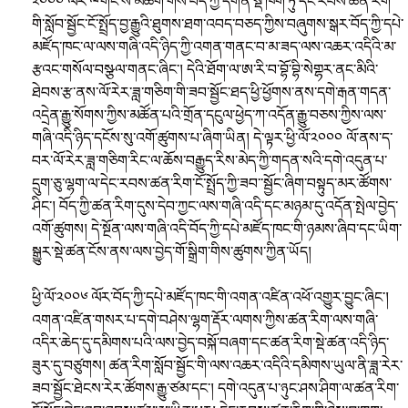
༢༠༠༠ ལོར་ྋགོང་ས་མཆོག་གིས་བོད་ཀྱི་དགོན་སྡེ་ཁག་ཏུ་དེང་རབས་ཚན་རིག་
གི་སློབ་སྦྱོང་ངོ་སྤྲོད་བྱ་རྒྱུའི་ཐུགས་ཐག་འབད་བཅད་ཀྱིས་བཞུགས་སྒར་བོད་ཀྱི་དཔེ་
མཛོད་ཁང་ལ་ལས་གཞི་འདི་ཉིད་ཀྱི་འགན་གནང་བ་མ་ཟད་ལས་འཆར་འདིའི་མ་
རྩའང་གསོལ་བསྩལ་གནང་ཞིང༌། དེའི་ཐོག་ལ་ཨ་རི་བ་བྷོ་བྷི་སེགྷར་ནང་མིའི་
ཐེབས་རྩ་ནས་ལོ་རེར་ཟླ་གཅིག་གི་ཟབ་སྦྱོང་ཐད་ཕྱི་ཕྱོགས་ནས་དགེ་རྒན་གདན་
འདྲེན་རྒྱུ་སོགས་ཀྱིས་མཚོན་པའི་གྲོན་དངུལ་ཕྱེད་ཀ་འདོན་རྒྱུ་བཅས་ཀྱིས་ལས་
གཞི་འདི་ཉིད་དངོས་སུ་འགོ་ཚུགས་པ་ཞིག་ཡིན། དེ་ལྟར་ཕྱི་ལོ་༢༠༠༠ ལོ་ནས་ད་
བར་ལོ་རེར་ཟླ་གཅིག་རིང་ལ་ཆོས་བརྒྱུད་རིས་མེད་ཀྱི་གདན་སའི་དགེ་འདུན་པ་
དྲུག་ཅུ་ལྷག་ལ་དེང་རབས་ཚན་རིག་ངོ་སྤྲོད་ཀྱི་ཟབ་་སྦྱོང་ཞིག་བསྟུད་མར་ཚོགས་
ཤིང༌། བོད་ཀྱི་ཚན་རིག་དུས་དེབ་ཀྱང་ལས་གཞི་འདི་དང་མཉམ་དུ་འདོན་སྤེལ་བྱེད་
འགོ་ཚུགས། དེ་སྔོན་ལས་གཞི་འདི་བོད་ཀྱི་དཔེ་མཛོད་ཁང་གི་ཉམས་ཞིབ་དང་ཡིག་
སྒྱུར་སྡེ་ཚན་ངོས་ནས་ལས་བྱེད་གོ་སྒྲིག་གིས་ཚུགས་ཀྱིན་ཡོད།
ཕྱི་ལོ་༢༠༠༦ ལོར་བོད་ཀྱི་དཔེ་མཛོད་ཁང་གི་འགན་འཛིན་འཕོ་འགྱུར་བྱུང་ཞིང༌།
འགན་འཛིན་གསར་པ་དགེ་བཤེས་ལྷག་རྡོར་ལགས་ཀྱིས་ཚན་རིག་ལས་གཞི་
འདིར་ཆེད་དུ་དམིགས་པའི་ལས་བྱེད་བསྐོ་བཞག་དང་ཚན་རིག་སྡེ་ཚན་འདི་ཉིད་
ཟུར་དུ་བཙུགས། ཚན་རིག་སློབ་སྦྱོང་གི་ལས་འཆར་འདིའི་དམིགས་ཡུལ་ནི་ཟླ་རེར་
ཟབ་སྦྱོང་ཐེངས་རེར་ཚོགས་རྒྱུ་ཙམ་དང༌། དགེ་འདུན་པ་ཉུང་ཤས་ཤིག་ལ་ཚན་རིག་