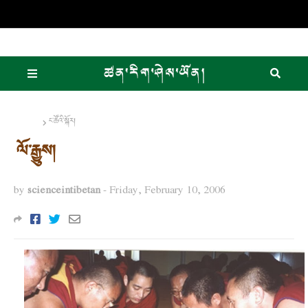
Home
ང་ཚོའི་སྐོར།
ལོ་རྒྱུས།
by
scienceintibetan
-
Friday, February 10, 2006