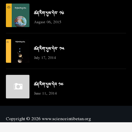
ཚན་རིག་དུས་དེབ་ ༡༦
August 06, 2015
ཚན་རིག་དུས་དེབ་ ༡༥
July 17, 2014
ཚན་རིག་དུས་དེབ ༡༤
June 11, 2014
Copyright ©
2026
www.scienceintibetan.org