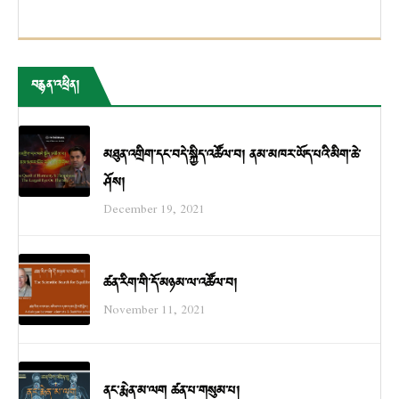
བརྙན་འཕྲིན།
མཐུན་འགྲིག་དང་བདེ་སྐྱིད་འཚོལ་བ། ནམ་མཁར་ཡོད་པའི་མིག་ཆེ་
ཤོས།
December 19, 2021
ཚན་རིག་གི་དོ་མཉམ་ལ་འཚོལ་བ།
November 11, 2021
ནང་རྨེན་མ་ལག ཚན་པ་གསུམ་པ།