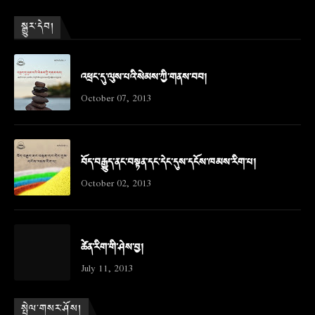
སྒྱུར་དེབ།
འཕྲང་དུ་ལུས་པའི་སེམས་ཀྱི་གནས་བབ།
October 07, 2013
བོད་བརྒྱུད་ནང་བསྟན་དང་དེང་དུས་དངོས་ཁམས་རིག་པ།
October 02, 2013
ཚེན་རིག་གི་ཤེས་བྱ།
July 11, 2013
སྤེལ་གསར་ཤོས།