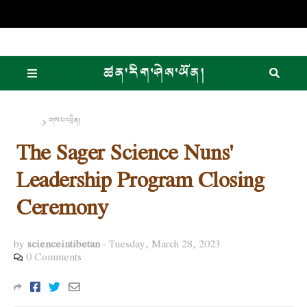
Home
གསར་འཕྲིན།
The Sager Science Nuns'
Leadership Program Closing
Ceremony
by
scienceintibetan
-
Tuesday, March 28, 2023
0 Comments