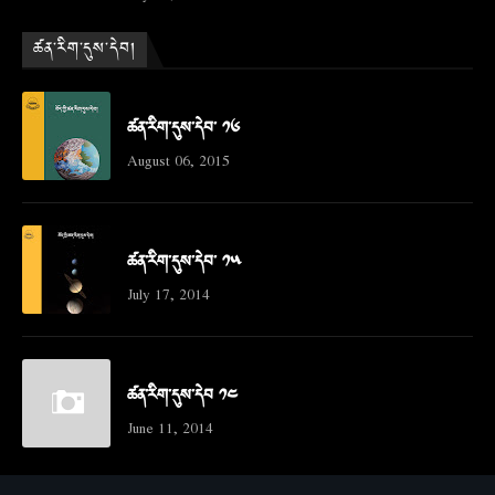
ཚན་རིག་དུས་དེབ།
ཚན་རིག་དུས་དེབ་ ༡༦
August 06, 2015
ཚན་རིག་དུས་དེབ་ ༡༥
July 17, 2014
ཚན་རིག་དུས་དེབ ༡༤
June 11, 2014