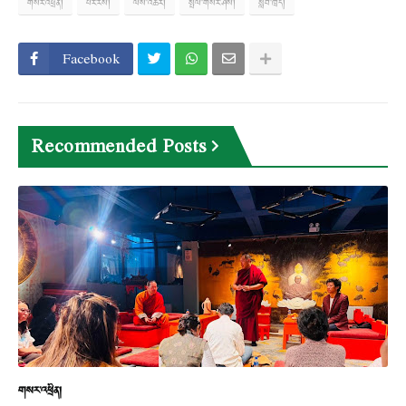
གསར་འཕྲིན།
པར་རིས།
ལས་འཆར།
སྤེལ་གསར་ཤོས།
སློབ་ཁྲིད།
Facebook
Recommended Posts
གསར་འཕྲིན།