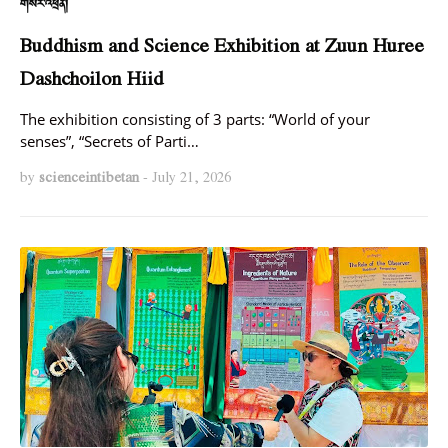
གསར་འཕྲིན།
Buddhism and Science Exhibition at Zuun Huree
Dashchoilon Hiid
The exhibition consisting of 3 parts: “World of your
senses”, “Secrets of Parti…
by
scienceintibetan
-
July 21, 2026