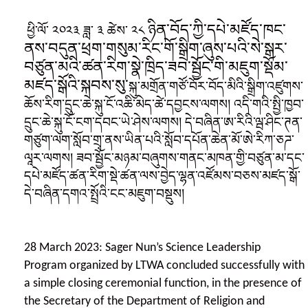
ཉིན་བོད་ཀྱི་དཔེ་མཛོད་ཁང་
ཕྱི་ལོ་ ༢༠༢༣ ཟླ་ ༣ ཚེས་ ༢༨
ནས་བདུན་ཕྲག་གསུམ་རིང་གོ་སྒྲིག་ཞུས་པའི་སེ་སྒར་
བཙུན་མའི་ཚན་རིག་སྣེ་ཁྲིད་ཟབ་སྦྱོང་གི་མཇུག་སྡོམ་
མཛད་སྒོའི་སྐབས་སུ་
སྐུ་མགྲོན་གཙོ་བོར་བོད་མིའི་སྒྲིག་འཛུགས་
ཆོས་རིག་དྲུང་ཆེ་སྐུ་ངོ་འཆི་མེད་ཚེ་དབྱངས་ལགས། འདི་གའི་སྤྱི་ཁྱབ་
དྲུང་ཆེ་སྐུ་ངོ་ངག་དབང་ཡེ་ཤེས་ལགས། དེ་བཞིན་ཨ་རིའི་
ལྦ་ཤིང་ཊན་
གཙུག་ལག་སློབ་གྲྭ་ནས་ཡིན་པའི་སློབ་དཔོན་ཆེན་མོ་ཨེ་རིཀ་ཅཌ་
ལཱར་
ལགས། ཟབ་སྦྱོང་མཉམ་བཞུགས་གནང་མཁན་གྱི་བཙུན་མ་དང་
དཔེ་མཛོད་ཚན་རིག་སྡེ་ཚན་ལས་བྱེད་ལྷན་འཛོམས་བཅས་མཛད་སྒོ་
དེ་བཞིན་དགའ་སྤྲོའི་ངང་མཇུག་བསྡུས།
28 March 2023: Sager Nun’s Science Leadership
Program organized by LTWA concluded successfully with
a simple closing ceremonial function, in the presence of
the
Secretary of the Department of Religion and