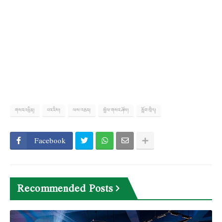
གསར་འཕྲིན།
པར་རིས།
ལས་འཆར།
སྤེལ་གསར་ཤོས།
སློབ་ཁྲིད།
Facebook
Recommended Posts