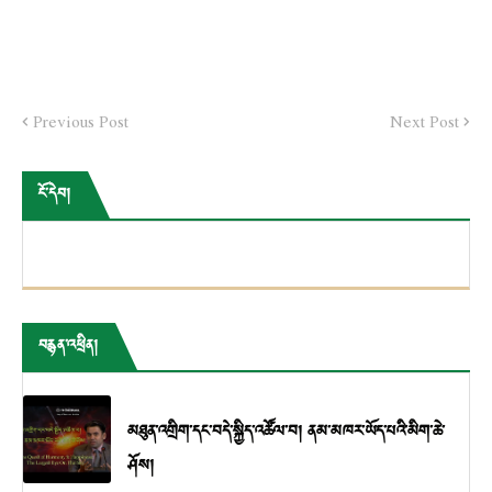
Previous Post
Next Post
ངོ་དེབ།
བརྙན་འཕྲིན།
མཐུན་འགྲིག་དང་བདེ་སྐྱིད་འཚོལ་བ། ནམ་མཁར་ཡོད་པའི་མིག་ཆེ་
ཤོས།