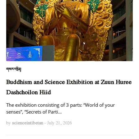
གསར་འཕྲིན།
Buddhism and Science Exhibition at Zuun Huree
Dashchoilon Hiid
The exhibition consisting of 3 parts: “World of your
senses”, “Secrets of Parti…
by
scienceintibetan
-
July 21, 2026