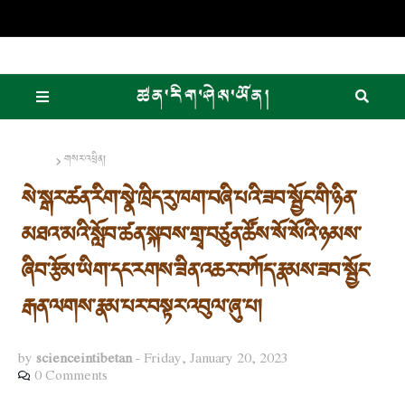
Home
གསར་འཕྲིན།
སེ་སྒར་ཚན་རིག་སྣེ་ཁྲིད་རུ་ཁག་བཞི་པའི་ཟབ་སྦྱོང་གི་ཉིན་
མཐའ་མའི་སློབ་ཚན་སྐབས་གྲྭ་བཙུན་ཚོས་སོ་སོའི་ཉམས་
ཞིབ་རྩོམ་ཡིག་དང་རགས་ཟིན་འཆར་བཀོད་རྣམས་ཟབ་སྦྱོང་
རྒན་ལགས་རྣམ་པར་བསྟར་འབུལ་ཞུ་པ།
by
scienceintibetan
-
Friday, January 20, 2023
0 Comments