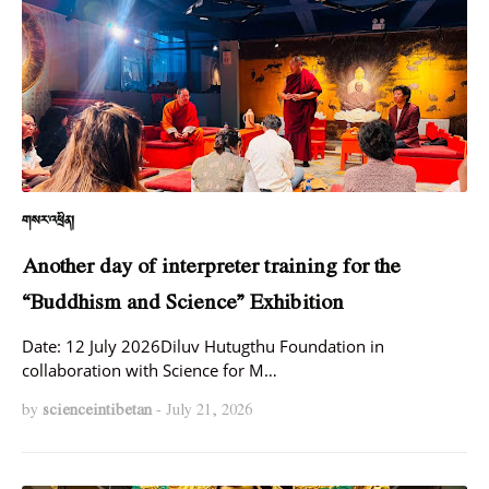
གསར་འཕྲིན།
Another day of interpreter training for the
“Buddhism and Science” Exhibition
Date: 12 July 2026Diluv Hutugthu Foundation in
collaboration with Science for M…
by
scienceintibetan
-
July 21, 2026