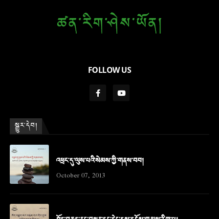
FOLLOW US
སྒྱུར་དེབ།
འཕྲང་དུ་ལུས་པའི་སེམས་ཀྱི་གནས་བབ།
October 07, 2013