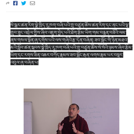
སེ་སྒར་ཚན་རིག་སྣེ་ཁྲིད་རུ་ཁག་བཞི་པའི་གྲྭ་བཙུན་ཚོས་ཚན་རིག་དང་ནང་པའི་ལྟ་
གྲུབ་ཟུང་འབྲེལ་གྱིས་ཞིབ་འཇུག་བྱེད་པའི་ཐོག་རྩོམ་ཡིག་གམ་བརྙན་བཟོའི་ལམ་
ནས་གསལ་སྟོན་ཞུ་དགོས་པའི་ལས་གཞིའི་རྩ་དོན་བཞིན། ཟབ་སྦྱོང་གི་ཉིན་མཐའ་
མའི་སློབ་ཚན་སྐབས་སྣེ་ཁྲིད་རུ་ཁག་བཞི་པའི་གྲྭ་བཙུན་ཚོས་སོ་སོའི་ཉམས་ཞིབ་རྩོམ་
ཡིག་དང་རགས་ཟིན་འཆར་བཀོད་རྣམས་ཟབ་སྦྱོང་རྒན་ལགས་རྣམ་པར་བསྟར་
འབུལ་ཞུ་བཞིན་པ།