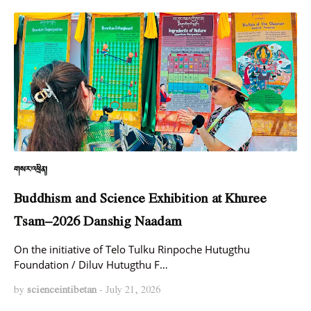
གསར་འཕྲིན།
Buddhism and Science Exhibition at Khuree
Tsam–2026 Danshig Naadam
On the initiative of Telo Tulku Rinpoche Hutugthu
Foundation / Diluv Hutugthu F…
by
scienceintibetan
-
July 21, 2026