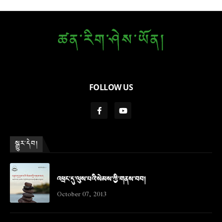
FOLLOW US
སྒྱུར་དེབ།
འཕྲང་དུ་ལུས་པའི་སེམས་ཀྱི་གནས་བབ།
October 07, 2013