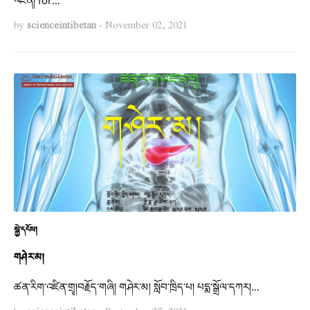
by
scienceintibetan
-
November 02, 2021
སྐྱེ་དངོས།
གཤེར་མ།
ཚན་རིག་འཛིན་གྲྭ།བརྗོད་གཞི། གཤེར་མ། སློབ་ཁྲིད་པ། པདྨ་སྒྲོལ་དཀར།…