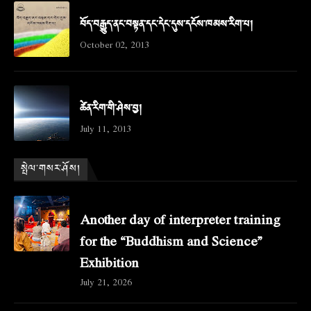
བོད་བརྒྱུད་ནང་བསྟན་དང་དེང་དུས་དངོས་ཁམས་རིག་པ།
October 02, 2013
ཚེན་རིག་གི་ཤེས་བྱ།
July 11, 2013
སྤེལ་གསར་ཤོས།
Another day of interpreter training
for the “Buddhism and Science”
Exhibition
July 21, 2026