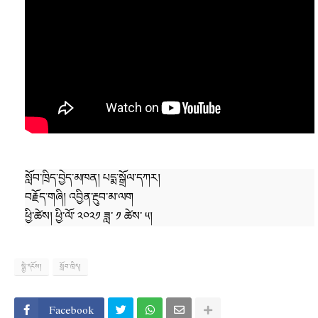
སློབ་ཁྲིད་བྱེད་མཁན། པདྨ་སྒྲོལ་དཀར།

བརྗོད་གཞི། འབྱིན་རྔུབ་མ་ལག

ཕྱི་ཚེས། ཕྱི་ལོ་ ༢༠༢༡ ཟླ་ ༡ ཚེས་ ༥།
སྐྱེ་དངོས།
སློབ་ཁྲིད།
Facebook