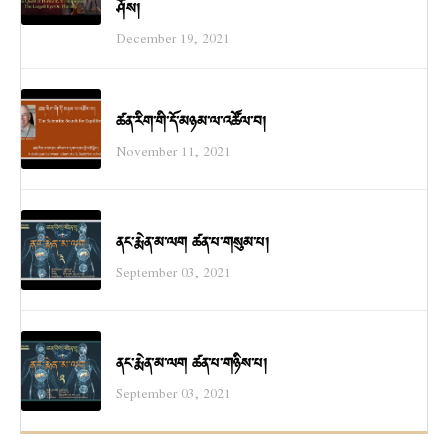
ཤོས།
December 19, 2021
ཚན་རིག་གི་དོ་མཉམ་ལ་འཚོལ་བ།
November 11, 2021
ནང་རྨེན་མ་ལག ཚན་པ་གསུམ་པ།
September 03, 2021
ནང་རྨེན་མ་ལག ཚན་པ་གཉིས་པ།
September 03, 2021