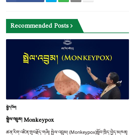
Recommended Posts
སྐྱེ་དངོས།
སྤྲེལ་འབྲུམ། Monkeypox
ཚན་རིག་འཛིན་གྲྭབརྗོད་གཞི། སྤྲེལ་འབྲུམ། (Monkeypox)སློབ་ཁྲིད་བྱེད་མཁན།