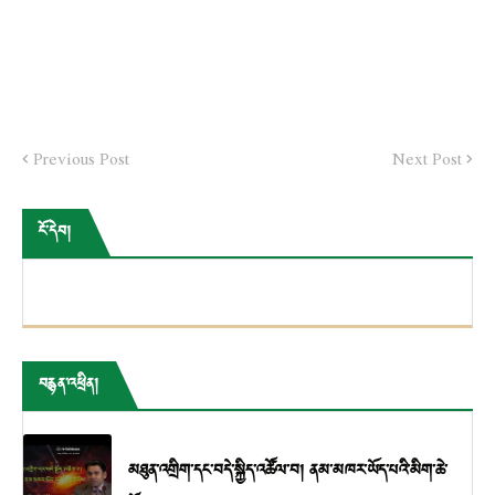
Previous Post
Next Post
ངོ་དེབ།
བརྙན་འཕྲིན།
མཐུན་འགྲིག་དང་བདེ་སྐྱིད་འཚོལ་བ། ནམ་མཁར་ཡོད་པའི་མིག་ཆེ་