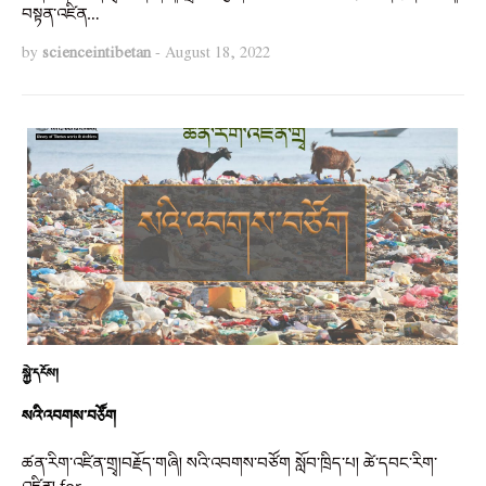
བསྟན་འཛིན…
by
scienceintibetan
-
August 18, 2022
སྐྱེ་དངོས།
སའི་འབགས་བཙོག
ཚན་རིག་འཛིན་གྲྭ།བརྗོད་གཞི། སའི་འབགས་བཙོག སློབ་ཁྲིད་པ། ཚེ་དབང་རིག་
འཛིན། for…