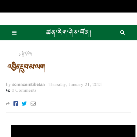
Home
སྐྱེ་དངོས།
འབྱིན་རྔུབ་མ་ལག
by
scienceintibetan
-
Thursday, January 21, 2021
0 Comments