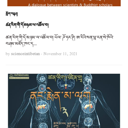
གློག་བརྙན།
ཚན་རིག་གི་དོ་མཉམ་ལ་འཚོལ་བ།
ཚན་རིག་གི་དོ་མཉམ་ལ་འཚོལ་བ། པོལ་ ཌོ་ཧར་ཊི། ཨ་རིའི་སན་ཕྰ་རན་སེ་ཁོའི་
བཤམ་མཛོད་ཁང་ད…
by
scienceintibetan
-
November 11, 2021