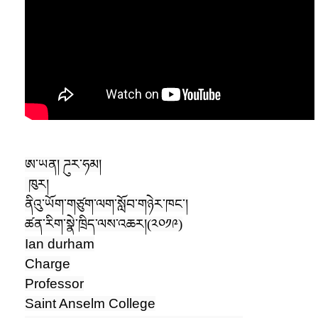
ཨ་ཡན། ཌུར་ཧམ།
ཁུར།
ནིའུ་ཡོག་གཙུག་ལག་སློབ་གཉེར་ཁང་།
ཚན་རིག་སྣེ་ཁྲིད་ལས་འཆར།(༢༠༡༩)
Ian durham
Charge
Professor
Saint Anselm College