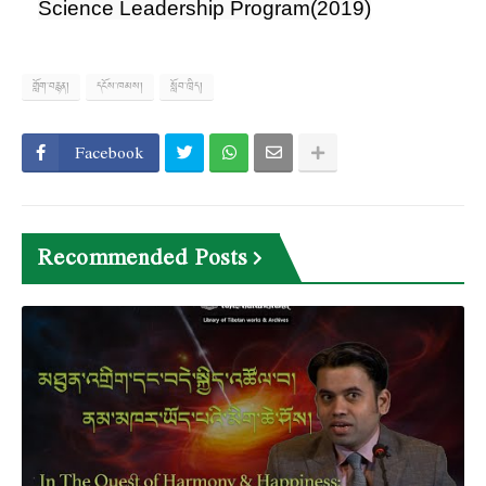
Science Leadership Program(2019)
གློག་བརྙན།
དངོས་ཁམས།
སློབ་ཁྲིད།
Facebook
Recommended Posts