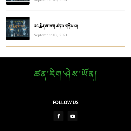
ནང་རྨེན་མ་ལག ཚན་པ་གཉིས་པ།
September 03, 2021
FOLLOW US