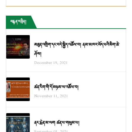
བརྙན་འཕྲིན།
མཐུན་འགྲིག་དང་བདེ་སྐྱིད་འཚོལ་བ། ནམ་མཁར་ཡོད་པའི་མིག་ཆེ་
ཤོས།
December 19, 2021
ཚན་རིག་གི་དོ་མཉམ་ལ་འཚོལ་བ།
November 11, 2021
ནང་རྨེན་མ་ལག ཚན་པ་གསུམ་པ།
September 03, 2021