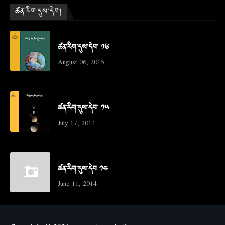
ཚན་རིག་དུས་དེབ།
ཚན་རིག་དུས་དེབ་ ༡༦
August 06, 2015
ཚན་རིག་དུས་དེབ་ ༡༥
July 17, 2014
ཚན་རིག་དུས་དེབ ༡༤
June 11, 2014