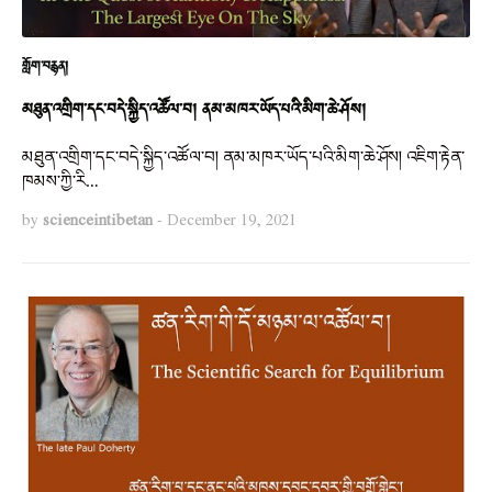
གློག་བརྙན།
མཐུན་འགྲིག་དང་བདེ་སྐྱིད་འཚོལ་བ། ནམ་མཁར་ཡོད་པའི་མིག་ཆེ་ཤོས།
མཐུན་འགྲིག་དང་བདེ་སྐྱིད་འཚོལ་བ། ནམ་མཁར་ཡོད་པའི་མིག་ཆེ་ཤོས། འཇིག་རྟེན་
ཁམས་ཀྱི་རི…
by
scienceintibetan
-
December 19, 2021