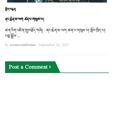
གློག་བརྙན།
ནང་རྨེན་མ་ལག ཚན་པ་གསུམ་པ།
ཚན་རིག་འཛིན་གྲྭ།བརྗོད་གཞི། - ནང་རྨེན་མ་ལག ཚན་པ་གསུམ་པ། སློབ་ཁྲིད་པ།
པདྨ་སྒྲོལ་…
by
scienceintibetan
-
September 03, 2021
Post a Comment