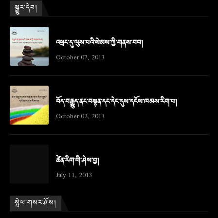
སྒྱུར་དེབ།
འཕྲང་དུ་ལུས་པའི་སེམས་ཀྱི་གནས་བབ།
October 07, 2013
བོད་བརྒྱུད་ནང་བསྟན་དང་དེང་དུས་དངོས་ཁམས་རིག་པ།
October 02, 2013
ཚེན་རིག་གི་ཤེས་བྱ།
July 11, 2013
སྤེལ་གསར་ཤོས།