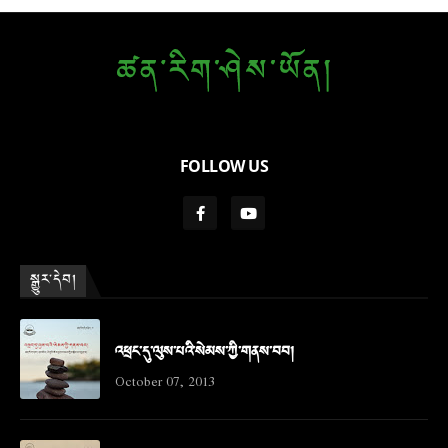
FOLLOW US
སྒྱུར་དེབ།
འཕྲང་དུ་ལུས་པའི་སེམས་ཀྱི་གནས་བབ།
October 07, 2013