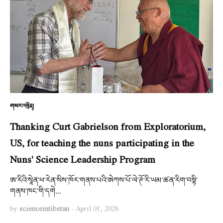
གསར་འཕྲིན།
Thanking Curt Gabrielson from Exploratorium,
US, for teaching the nuns participating in the
Nuns' Science Leadership Program
ཨ་རིའི་སཱེན་ཕ་རེན་སིས་ཁོར་གནས་པའི་ཨེཀས་པོ་ལེ་ཊོ་རི་ཡམ་ཚན་རིག་བསྟི་
གནས་ཁང་གི་དགེ…
by
scienceintibetan
-
April 01, 2026