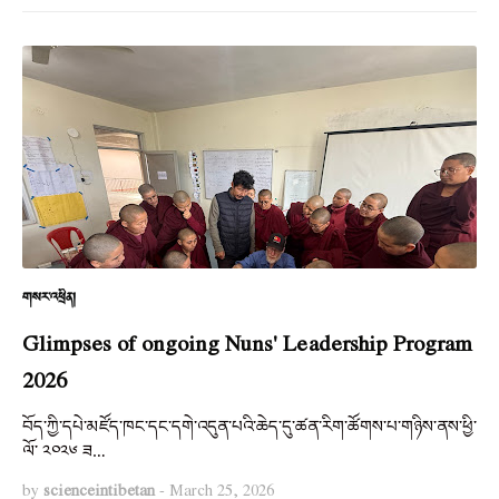
གསར་འཕྲིན།
Glimpses of ongoing Nuns' Leadership Program
2026
བོད་ཀྱི་དཔེ་མཛོད་ཁང་དང་དགེ་འདུན་པའི་ཆེད་དུ་ཚན་རིག་ཚོགས་པ་གཉིས་ནས་ཕྱི་
ལོ་ ༢༠༢༦ ཟ…
by
scienceintibetan
-
March 25, 2026