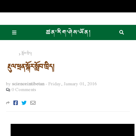
Home
སློབ་ཁྲིད།
རྡུལ་ཕྲན་སྐོར་སློབ་ཁྲིད།
by
scienceintibetan
-
Friday, January 01, 2016
0 Comments