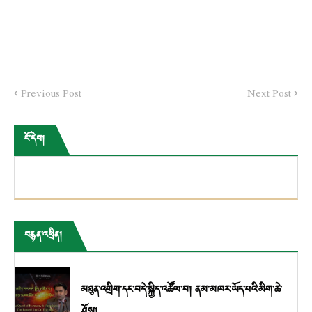
Previous Post
Next Post
ངོ་དེབ།
བརྙན་འཕྲིན།
མཐུན་འགྲིག་དང་བདེ་སྐྱིད་འཚོལ་བ། ནམ་མཁར་ཡོད་པའི་མིག་ཆེ་
ཤོས།