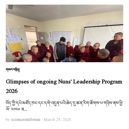
གསར་འཕྲིན།
Glimpses of ongoing Nuns' Leadership Program
2026
བོད་ཀྱི་དཔེ་མཛོད་ཁང་དང་དགེ་འདུན་པའི་ཆེད་དུ་ཚན་རིག་ཚོགས་པ་གཉིས་ནས་ཕྱི་
ལོ་ ༢༠༢༦ ཟ…
by
scienceintibetan
-
March 25, 2026