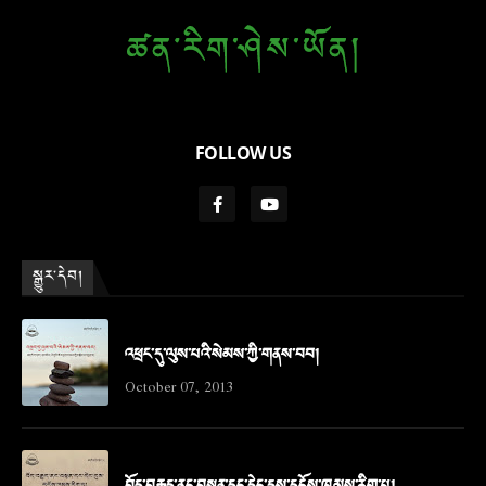
FOLLOW US
སྒྱུར་དེབ།
འཕྲང་དུ་ལུས་པའི་སེམས་ཀྱི་གནས་བབ།
October 07, 2013