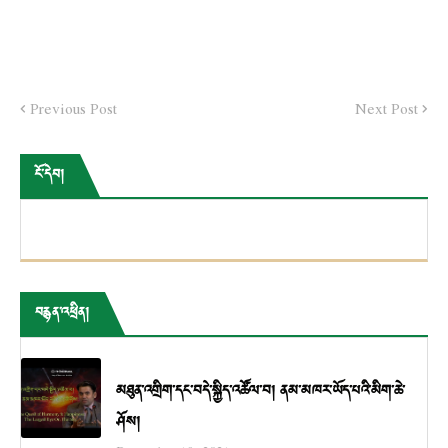
Previous Post
Next Post
ངོ་དེབ།
བརྙན་འཕྲིན།
མཐུན་འགྲིག་དང་བདེ་སྐྱིད་འཚོལ་བ། ནམ་མཁར་ཡོད་པའི་མིག་ཆེ་
ཤོས།