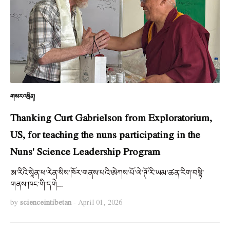
གསར་འཕྲིན།
Thanking Curt Gabrielson from Exploratorium,
US, for teaching the nuns participating in the
Nuns' Science Leadership Program
ཨ་རིའི་སཱེན་ཕ་རེན་སིས་ཁོར་གནས་པའི་ཨེཀས་པོ་ལེ་ཊོ་རི་ཡམ་ཚན་རིག་བསྟི་
གནས་ཁང་གི་དགེ…
by
scienceintibetan
-
April 01, 2026