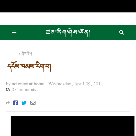
Home
སློབ་ཁྲིད།
དངོས་ཁམས་རིག་པ།
by
scienceintibetan
-
Wednesday, April 09, 2014
0 Comments