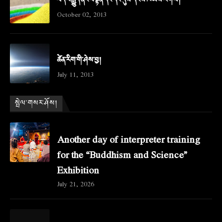
བོད་བརྒྱུད་ནང་བསྟན་དང་དེང་དུས་དངོས་ཁམས་རིག་པ།
October 02, 2013
ཚེན་རིག་གི་ཤེས་བྱ།
July 11, 2013
སྤེལ་གསར་ཤོས།
Another day of interpreter training
for the “Buddhism and Science”
Exhibition
July 21, 2026