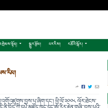
འགྲེམས་སྟོན།
སྒྱུར་རྩོམ།
པར་རིས།
ང་ཚོའི་སྐོར།
་ལས་རིམ།
ི་འགོ་འཛུགས་བྱས་པ་ཞིག་དང་། ཕྱི་ལོ་༢༠༠༨ ལོར་ཐེངས་
་ནི་བོད་ཀྱི་དཔེ་མཛོད་ཁང་དང་ཨ་རིར་རྟེན་གཞི་་བྱས་པའི་