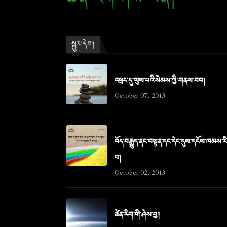
སྒྱུར་དེབ།
འཕྲང་དུ་ལུས་པའི་སེམས་ཀྱི་གནས་བབ།
October 07, 2013
བོད་བརྒྱུད་ནང་བསྟན་དང་དེང་དུས་དངོས་ཁམས་ར
པ།
October 02, 2013
ཚེན་རིག་གི་ཤེས་བྱ།