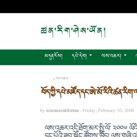
མདུན་ངོས།
དཔེ་དེབ།
ལས་འཆར།
Home
ལས་འཆར།
བོད་ཀྱི་དཔེ་མཛོད་དང་ཨེ་མོ་རིའི་ཚན་རིག
by
scienceintibetan
-
Friday, February 10, 2006
ལས་འཆར་འདི་ཐོག་མར་སྤྱི་ལོ་ ༢༠༠༦ ལོའ
དང་པོའི་ཟབ་སྦྱོང་ཚོགས་ཡོད། ལས་གཞི་འདི