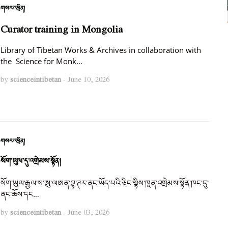
གསར་འཕྲིན།
Curator training in Mongolia
Library of Tibetan Works & Archives in collaboration with
the Science for Monk…
by
scienceintibetan
-
June 10, 2026
གསར་འཕྲིན།
སོག་ཡུལ་དུ་འགྲེམས་སྟོན།
སོག་ཡུལ་རྒྱལ་ས་ཨུ་ལཨན་བྷ་ཊར་ནང་ཡོད་པའི་ཅིང་གྷིས་ཁཱན་འགྲེམས་སྟོན་ཁང་དུ་
ནང་ཆོས་དང…
by
scienceintibetan
-
June 03, 2026