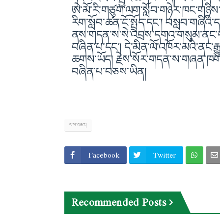
ཨེ་མོ་རི་གཙུག་ལག་སློབ་གཉེར་ཁང་གཉིས་
རིག་སློབ་ཚན་ངོ་སྤྲོད་དང་། བསླབ་གཞིའི་ད
ནས་གདན་ས་སེ་འབྲས་དགའ་གསུམ་ནང་དབ
བཞིན་པ་དང་། དེ་མིན་ལོ་འཁོར་མའི་ནང་ར
ཆགས་ཡོད། རྗེས་སོར་གདན་ས་གཞན་ཁག་ལ་ཡ
བཞིན་པ་བཅས་ཡིན།
ལས་འཆར།
Facebook
Twitter
Recommended Posts