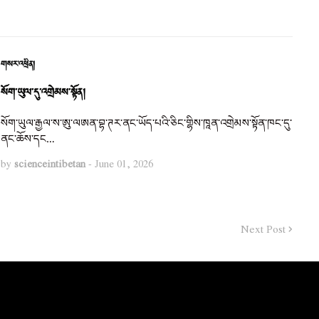
གསར་འཕྲིན།
སོག་ཡུལ་དུ་འགྲེམས་སྟོན།
སོག་ཡུལ་རྒྱལ་ས་ཨུ་ལཨན་བྷ་ཊར་ནང་ཡོད་པའི་ཅིང་གྷིས་ཁཱན་འགྲེམས་སྟོན་ཁང་དུ་
ནང་ཆོས་དང…
by
scienceintibetan
-
June 01, 2026
Next Post