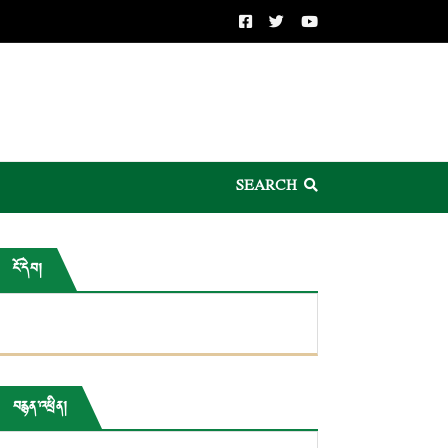
SEARCH
ངོ་དེབ།
བརྙན་འཕྲིན།