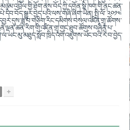
མཉམ་འབྲེལ་གྱི་ཐོག་ནས་བོད་ཀྱི་དགོན་སྡེ་ཁག་གི་ནང་ཚན་
པེ་དེབ་བོད་སྒྱུར་བྱེད་པའི་ལས་གཞི་ཞིག་ཡིན། སྤྱི་ལོ་ ༢༠༡༤
ྱར་དུས་ཟླ་བ་གཅིག་རིང་དམིགས་བསལ་འཛིན་གྲྭ་ཚོགས་
ྒྱུན་ལྡན་ཚན་རིག་གི་འཛིན་གྲྭ་གང་ཐུབ་ཚོགས་བཞིན་པ་
ང་མུ་མཐུད་སློབ་ཁྲིད་འགོ་འཛུགས་ཡོང་བའི་རེ་བ་བྱེད་