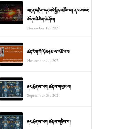
མཐུན་འགྲིག་དང་བདེ་སྐྱིད་འཚོལ་བ། ནམ་མཁར་
ཡོད་པའི་མིག་ཆེ་ཤོས།
December 19, 2021
ཚན་རིག་གི་དོ་མཉམ་ལ་འཚོལ་བ།
November 11, 2021
ནང་རྨེན་མ་ལག ཚན་པ་གསུམ་པ།
September 03, 2021
ནང་རྨེན་མ་ལག ཚན་པ་གཉིས་པ།