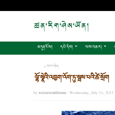
མདུན་ངོས།
དཔེ་དེབ།
ལས་འཆར།
Home
གསར་འཕྲིན།
ལྷོ་སྣེའི་འཁྱག་འོག་ཏུ་སྦས་པའི་ཚེ་སྲོག
by
scienceintibetan
-
Wednesday, July 31, 2013