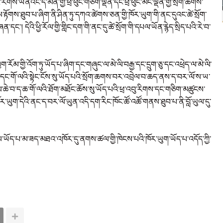
འི་རིགས་ཡིནའང་དེ་མིན་གྱི་ཕྲ་ཕུང་གཅིག་ལྡན་དང་ཕྲ་ཕུང་མང་ལྡན་གྱི་སྲོག་ཆགས་
རྟོགས་ཐུབ་པ་ཞིག་ནི་ཤིན་ཏུ་དཀའ་ཚེགས་ཅན་གྱི་ཁོར་ཡུག་གི་ནང་དུའང་ཚེ་སྲོག་
ན་དང་། དེའི་ཕྱི་རོལ་གྱི་གླིང་དག་གི་ནང་དུ་ཚེ་སྲོག་གི་དཔལ་ཡོན་རྙེད་སྲིད་པའི་རེ་བ་
ག་རོམ་གྱི་འོག་ཏུ་ཡོད་པ་ཞིག་དང་གཞུང་ལ་མེ་ལི་བརྒྱ་དང་དྲུག་ཅུ་དང་འཕྲེད་ལ་མེ་ལི་
ང་གོ་ལའི་སྟེང་ངོས་སུ་ཡོད་པའི་སྲོག་ཆགས་བར་འབྲེལ་བ་ཆད་ནས་ད་བར་ལོ་ས་ཡ་
ཆེ་བ་ད་ཆ་གོ་ལའི་ཐོག་མཐོང་ཆོས་སུ་ཡོད་པའི་ཕྲ་འབུ་རིགས་དང་གཅིག་མཚུངས་
ཡུག་དེའི་ནང་ད་བར་ལོ་ཡུན་འདི་དག་རིང་ཁོང་ཚོ་འཚོ་གནས་ཐུབ་པ་ནི་བློ་ཡུལ་དུ་
ེས་ནས་ཡོད་པ་མ་ཟད་མཐའ་འཁོར་དུ་ནགས་ཚལ་གྱི་ཁེངས་པའི་ཁོར་ཡུག་ཡོད་པ་འདོད་ཀྱི་