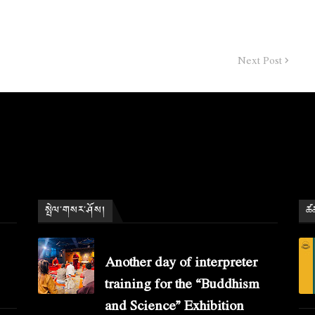
Next Post
སྤེལ་གསར་ཤོས།
ཚན
Another day of interpreter
training for the “Buddhism
and Science” Exhibition