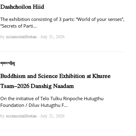
Dashchoilon Hiid
The exhibition consisting of 3 parts: “World of your senses”,
“Secrets of Parti…
by
scienceintibetan
-
July 21, 2026
གསར་འཕྲིན།
Buddhism and Science Exhibition at Khuree
Tsam–2026 Danshig Naadam
On the initiative of Telo Tulku Rinpoche Hutugthu
Foundation / Diluv Hutugthu F…
by
scienceintibetan
-
July 21, 2026