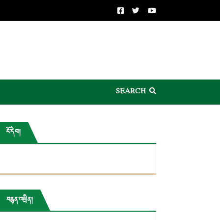
SEARCH
ངོ་དེབ།
བརྙན་འཕྲིན།