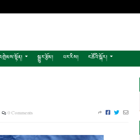
འགྲེམས་སྟོན།
སྒྱུར་རྩོམ།
པར་རིས།
ང་ཚོའི་སྐོར།
0 Comments