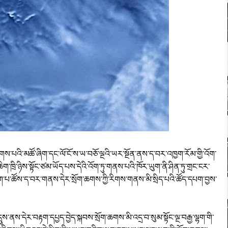
་ཆགས་པའི་མཚོ་ཞིག་དང་ལོ་ངོ་ས་ཡ་བཅོ་ལྔའི་ཡར་སྔོན་ནས་ད་བར་འཁྱག་རོམ་གྱི་འོག་
ིག་ཁྲི་ཉིས་སྟོང་ཙམ་ཡོད་པས་དེའི་འོག་ཏུ་གནས་པའི་ཁོར་ཡུག་ནི་ཤིན་ཏུ་གྲང་ངར་
ག་པ་ཚོས་ད་བར་གནས་དེར་སྲོག་ཆགས་ཀྱི་རིགས་གནས་མི་སྲིད་པའི་ཚོད་དཔག་བྱས་
ས་ནས་དེར་བརྟག་དཔྱད་བྱེད་སྐབས་སྲོག་ཆགས་མི་འདྲ་བ་སུམ་སྟོང་ལྔ་བརྒྱ་ལྷག་གི་