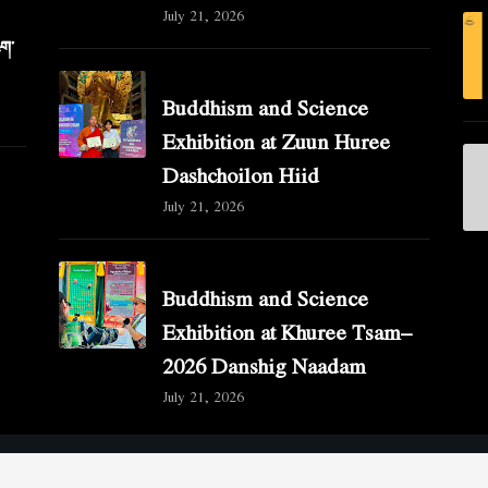
July 21, 2026
ིག་
Buddhism and Science
Exhibition at Zuun Huree
Dashchoilon Hiid
July 21, 2026
Buddhism and Science
Exhibition at Khuree Tsam–
2026 Danshig Naadam
July 21, 2026