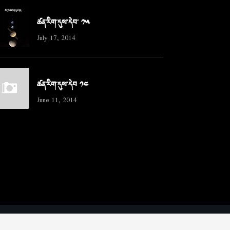
ཚན་རིག་དུས་དེབ་ ༡༥
July 17, 2014
ཚན་རིག་དུས་དེབ ༡༤
June 11, 2014