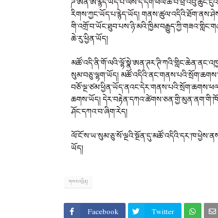
ཌེ་ཨེན་ཨེ་རྙེད་ཡོད་པ་ལས་དེ་དག་ཕལ་ཆེ་བ་ཕྲ་འབུ་ཆུང་ངུ
རིགས་ཀྱང་ཡོད་པ་རྙེད་ཡོད། གནས་ཚུལ་འདིའི་ཐོག་ནས་ཤེས་
གི་འགྲོ་བ་ཡོང་ཐུབ་པས་ཉི་མའི་ཁྱིམ་བརྒྱུད་ཀྱི་གཟའ་གླིང་གཞ
ཆེ་རུ་ཕྱིན་ཡོད།
མཚོ་འདི་ནི་གོ་ལའི་ལྷོ་སྣེ་ཨན་ཊར་ཊི་ཀའི་གླིང་ཆེན་ནང་འཁྱ
སུམ་བཅུ་ལྷག་ཡོད། མཚོ་འདིའི་ནང་གནས་པའི་སྲོག་ཆགས་ད
བཅོ་ལྔ་ཙམ་ཕྱིན་ཡོད་ནའང་དེར་གནས་པའི་སྲོག་ཆགས་ཕལ་
ཆགས་ཡོད། དེར་བརྟེན་དཀའ་ཚེགས་ཅན་གྱི་མུན་ནག་གི་ཁོར་
ཤོང་དཀའ་བ་ཞིག་རེད།
ལོ་ངོ་ས་ཡ་སུམ་ཅུ་སོ་ལྔའི་སྔོན་དུ་མཚོ་འདིའི་དར་ཁ་ཕྱ
ཡོད།
གསར་འཕྲིན།
Facebook
Twitter