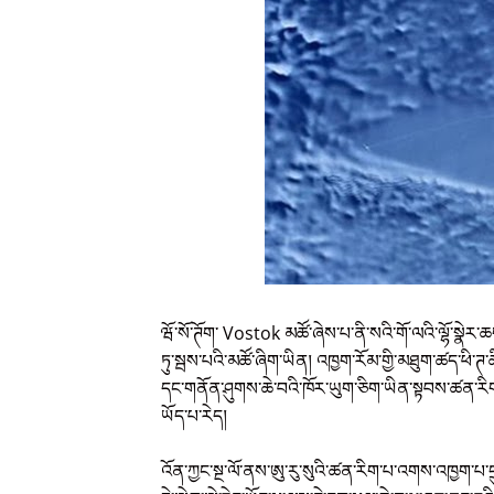
ཝོ་སོ་ཊོག་ Vostok མཚོ་ཞེས་པ་ནི་སའི་གོ་ལའི་ལྷོ་སྣེར
ཏུ་སྦས་པའི་མཚོ་ཞིག་ཡིན། འཁྱག་རོམ་གྱི་མཐུག་ཚད་ཕི་ཊ་ཆ
དང་གནོན་ཤུགས་ཆེ་བའི་ཁོར་ཡུག་ཅིག་ཡིན་སྟབས་ཚན་རི
ཡོད་པ་རེད།
འོན་ཀྱང་སྔ་ལོ་ནས་ཨུ་རུ་སུའི་ཚན་རིག་པ་འགས་འཁྱག་པ་དྲུ