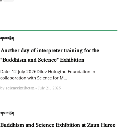
གསར་འཕྲིན།
Another day of interpreter training for the
“Buddhism and Science” Exhibition
Date: 12 July 2026Diluv Hutugthu Foundation in
collaboration with Science for M…
by
scienceintibetan
-
July 21, 2026
གསར་འཕྲིན།
Buddhism and Science Exhibition at Zuun Huree