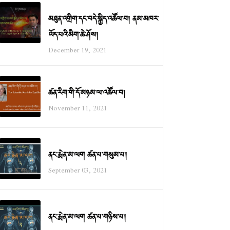
མཐུན་འགྲིག་དང་བདེ་སྐྱིད་འཚོལ་བ། ནམ་མཁར་
ཡོད་པའི་མིག་ཆེ་ཤོས།
December 19, 2021
ཚན་རིག་གི་དོ་མཉམ་ལ་འཚོལ་བ།
November 11, 2021
ནང་རྨེན་མ་ལག ཚན་པ་གསུམ་པ།
September 03, 2021
ནང་རྨེན་མ་ལག ཚན་པ་གཉིས་པ།