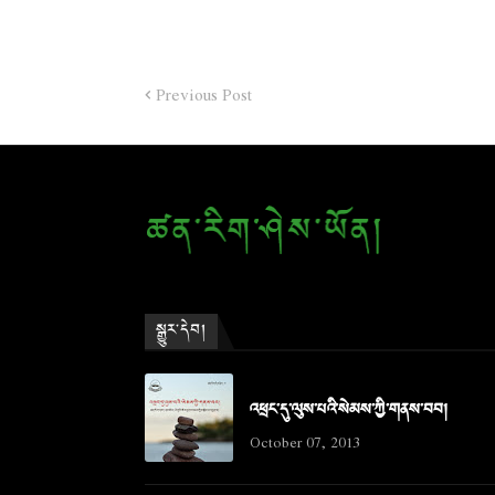
Previous Post
སྒྱུར་དེབ།
འཕྲང་དུ་ལུས་པའི་སེམས་ཀྱི་གནས་བབ།
October 07, 2013