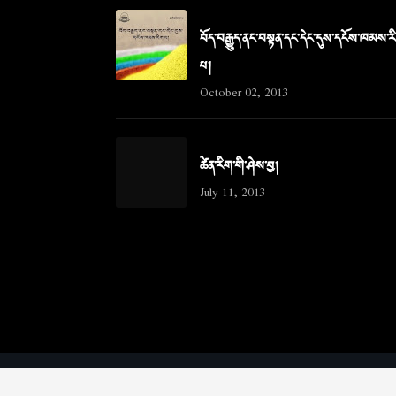
བོད་བརྒྱུད་ནང་བསྟན་དང་དེང་དུས་དངོས་ཁམས་ར
པ།
October 02, 2013
ཚེན་རིག་གི་ཤེས་བྱ།
July 11, 2013
Copyright ©
2026
www.scienceintibetan.org