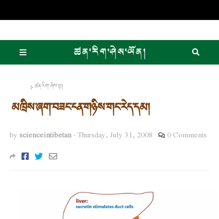
Home
ཚན་རིག་ཤེས་བྱ།
མཁྲིས་ཞག་བཟང་ངན་གཉིས་གང་རེད་དམ།
by
scienceintibetan
-
Thursday, July 31, 2008
0 Comments