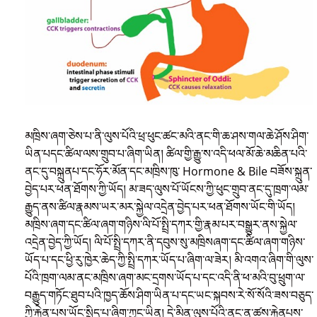
མཁྲིས་ཞག་ཅེས་པ་ནི་ལུས་པོའི་ཕྲ་ཕུང་ཚང་མའི་ནང་གི་ཆ་ཤས་གལ་ཆེ་ཤོས་ཤིག་
ཡིན་པདང་ཚིལ་ལས་གྲུབ་པ་ཞིག་ཡིན། ཚིལ་གྱི་རྒྱུ་ས་འདི་ཕལ་མོ་ཆེ་མཆིན་པའི་
ནང་དུ་བསྐྲུནཔ་དང་ཧོར་མོན་དང་མཁྲིས་ཁུ་ Hormone & Bile བཟོས་སྐྲུན་
བྱེད་པར་ཕན་ཐོགས་ཀྱི་ཡོད། མ་ཟད་ལུས་པོ་ཡོངས་ཀྱི་ཕུང་གྲུབ་ནང་དུ་ཁྲག་ལམ་
རྒྱུད་ནས་ཚིལ་རྣམས་ཡར་མར་སྐྱེལ་འདྲེན་བྱེད་པར་ཕན་ཐོགས་ཡོང་གི་ཡོད།
མཁྲིས་ཞག་དང་ཚིལ་ཞག་གཉིས་ལི་པོ་སྤྲི་དཀར་གྱི་རྣམ་པར་བསྒྱུར་ནས་སྐྱེལ་
འདྲེན་བྱེད་ཀྱི་ཡོད། ལི་པོ་སྤྲི་དཀར་ནི་དབུས་སུ་མཁྲིསཞག་དང་ཚིལ་ཞག་གཉིས་
ཡོད་པ་དང་ཕྱི་རུ་ཁྱེར་ཆེད་ཀྱི་སྤྲི་དཀར་ཡོད་པ་ཞིག་ལ་ཟེར། མི་འགའ་ཞིག་གི་ལུས་
པོའི་ཁྲག་ལམ་ནང་མཁྲིས་ཞག་མང་དྲགས་ཡོད་པ་དང་འདི་ནི་ཕ་མའི་བུ་ཕྲུག་ལ་
བརྒྱུད་གཏོང་ཐུབ་པའི་ཁྱད་ཆོས་ཤིག་ཡིན་པ་དང་ཡང་སྐབས་རེ་སོ་སོའི་ཟས་བཅུད་
ཀྱི་རྐྱེན་པས་ཡོང་སྲིད་པ་ཞིག་ཀྱང་ཡིན། དེ་མིན་ལུས་པོའི་ནང་ན་ཚས་རྐྱེནཔས་