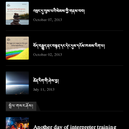
འཕྲང་དུ་ལུས་པའི་སེམས་ཀྱི་གནས་བབ།
October 07, 2013
བོད་བརྒྱུད་ནང་བསྟན་དང་དེང་དུས་དངོས་ཁམས་རིག་པ།
October 02, 2013
ཚེན་རིག་གི་ཤེས་བྱ།
July 11, 2013
སྤེལ་གསར་ཤོས།
Another day of interpreter training