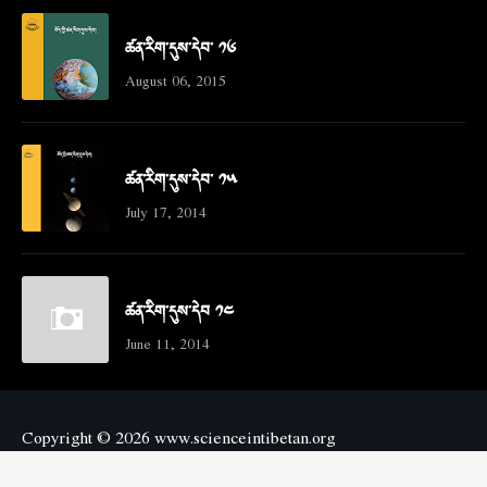
ཚན་རིག་དུས་དེབ་ ༡༦
August 06, 2015
ཚན་རིག་དུས་དེབ་ ༡༥
July 17, 2014
ཚན་རིག་དུས་དེབ ༡༤
June 11, 2014
Copyright ©
2026
www.scienceintibetan.org