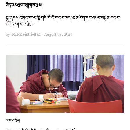
ཡིན་པར་ཁྱབ་བསྒྲགས་བྱས།
སྐུ་ཞབས་ཇེམས་ག་ལ་གྷིར།བི་བི་སི་གསར་ཁང་།ཚན་རིག་དང་འཕྲོད་བསྟེན་གསར་
འགོད་པ། ཨལ་རྫི…
by
scienceintibetan
-
August 08, 2024
གསར་འཕྲིན།