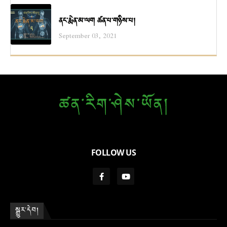
ནང་རྨེན་མ་ལག ཚན་པ་གཉིས་པ།
September 03, 2021
FOLLOW US
སྒྱུར་དེབ།