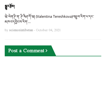
སྒྱུར་རྩོམ།
ཝེ་ལེན་ཊི་ན་ ཊི་རྰིཤ་ཀོ་ཝ། (Valentina Tereshkova)འཕྲུལ་རིག་པ་དང་
མཁའ་དབྱིངས་རིག་…
by
scienceintibetan
-
October 04, 2021
Post a Comment