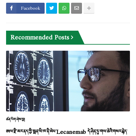
Facebook
Recommended Posts
ཚན་རིག་ཤེས་བྱ།
ཨལ་རྫི་མར་ནད་ཀྱི་སྨན་ལི་ཁ་ནི་མེཔ་Lecanemab དེ་ཤིན་ཏུ་གལ་ཆེའི་གསར་རྙེད་