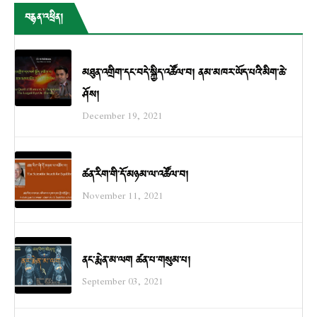
བརྙན་འཕྲིན།
མཐུན་འགྲིག་དང་བདེ་སྐྱིད་འཚོལ་བ། ནམ་མཁར་ཡོད་པའི་མིག་ཆེ་
ཤོས།
December 19, 2021
ཚན་རིག་གི་དོ་མཉམ་ལ་འཚོལ་བ།
November 11, 2021
ནང་རྨེན་མ་ལག ཚན་པ་གསུམ་པ།
September 03, 2021