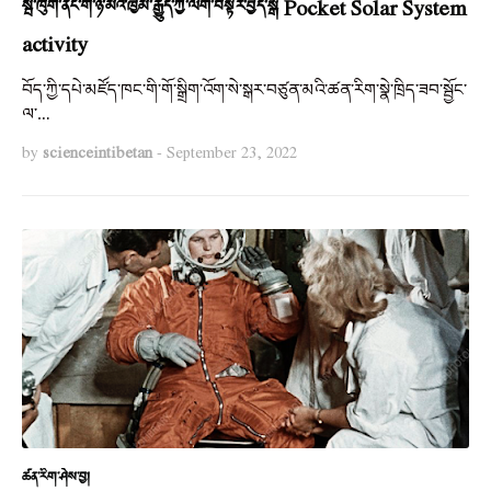
སྦ་ཁུག་ནང་གི་ཉི་མའི་ཁྱིམ་རྒྱུད་ཀྱི་ལག་བསྟར་བྱེད་སྒོ Pocket Solar System
activity
བོད་ཀྱི་དཔེ་མཛོད་ཁང་གི་གོ་སྒྲིག་འོག་སེ་སྒར་བཙུན་མའི་ཚན་རིག་སྣེ་ཁྲིད་ཟབ་སྦྱོང་
ལ་…
by
scienceintibetan
-
September 23, 2022
ཚན་རིག་ཤེས་བྱ།