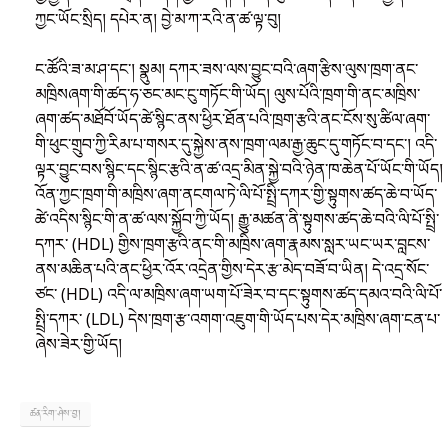
ཀྱང་ཡོང་སྲིད། དཔེར་ན། བྱེ་མ་ཀ་རའི་ན་ཚ་ལྟ་བུ།
ང་ཚོའི་ཟ་མ་ཤ་དང་། སྣུམ། དཀར་ཟས་ལས་བྱུང་བའི་ཞག་རྩིས་ལུས་ཁྲག་ནང་
མཁྲིསཞག་གི་ཚད་ཧ་ཅང་མང་ངུ་གཏོང་གི་ཡོད། ལུས་པོའི་ཁྲག་གི་ནང་མཁྲིས་
ཞག་ཚད་མཐོབོ་ཡོད་ཚེ་སྙིང་ནས་ཕྱིར་ཐོན་པའི་ཁྲག་རྩའི་ནང་ངོས་སུ་ཚིལ་ཞག་
གི་ཕུང་གྲུབ་ཀྱི་རིམ་པ་གསར་དུ་སྐྱེས་ནས་ཁྲག་ལམ་རྒྱ་ཆུང་དུ་གཏོང་བ་དང་། འདི་
ལྟར་བྱུང་བས་སྙིང་དང་སྙིང་རྩའི་ན་ཚ་འདྲ་མིན་སྐྱེ་བའི་ཉེན་ཁ་ཆེན་པོ་ཡོང་གི་ཡོད།
འོན་ཀྱང་ཁྲག་གི་མཁྲིས་ཞག་ནངགལ་ཏེ་ལི་པོ་སྤྲི་དཀར་གྱི་སྟུགས་ཚད་ཆེ་བ་ཡོད་
ཚེ་འདིས་སྙིང་གི་ན་ཚ་ལས་སྐྱོབ་ཀྱི་ཡོད། རྒྱུ་མཚན་ནི་སྟུགས་ཚད་ཆེ་བའི་ལི་པོ་སྤྲི་
དཀར་ (HDL) གྱིས་ཁྲག་རྩའི་ནང་གི་མཁྲིས་ཞག་རྣམས་སླར་ཡང་ཡར་བླངས་
ནས་མཆིན་པའི་ནང་ཕྱིར་འོར་འདྲེན་གྱིས་དེར་རྩ་མེད་བཟོ་བ་ཡིན། དེ་འདྲ་སོང་
ཙང་ (HDL) འདི་ལ་མཁྲིས་ཞག་ཡག་པོ་ཟེར་བ་དང་སྟུགས་ཚད་དམའ་བའི་ལི་པོ་
སྤྲི་དཀར་ (LDL) དེས་ཁྲག་རྩ་འགག་འཇུག་གི་ཡོད་པས་དེར་མཁྲིས་ཞག་ངན་པ་
ཞེས་ཟེར་གྱི་ཡོད།
ཚན་རིག་ཤེས་བྱ།